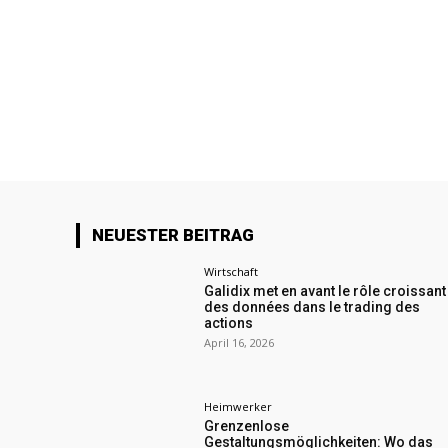
NEUESTER BEITRAG
Wirtschaft
Galidix met en avant le rôle croissant
des données dans le trading des
actions
April 16, 2026
Heimwerker
Grenzenlose
Gestaltungsmöglichkeiten: Wo das