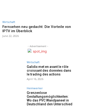
Wirtschaft
Fernsehen neu gedacht: Die Vorteile von
IPTV im Überblick
June 22, 2026
- Advertisement -
Wirtschaft
Galidix met en avant le rôle
croissant des données dans
le trading des actions
April 16, 2026
Heimwerker
Grenzenlose
Gestaltungsmöglichkeiten:
Wo das PVC Wandpaneel in
Deutschland den Unterschied