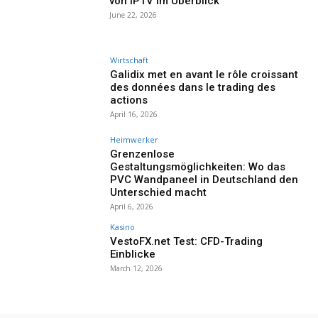
von IPTV im Überblick
June 22, 2026
Wirtschaft
Galidix met en avant le rôle croissant
des données dans le trading des
actions
April 16, 2026
Heimwerker
Grenzenlose
Gestaltungsmöglichkeiten: Wo das
PVC Wandpaneel in Deutschland den
Unterschied macht
April 6, 2026
Kasino
VestoFX.net Test: CFD-Trading
Einblicke
March 12, 2026